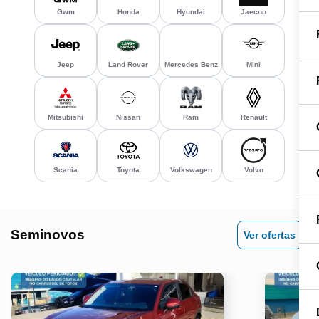
Gwm
Honda
Hyundai
Jaecoo
Jeep
Land Rover
Mercedes Benz
Mini
Mitsubishi
Nissan
Ram
Renault
Scania
Toyota
Volkswagen
Volvo
Seminovos
Ver ofertas