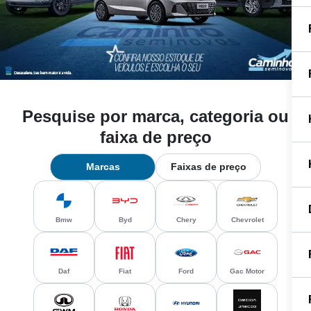
Pesquise por marca, categoria ou
faixa de preço
Marcas
Faixas de preço
Bmw
Byd
Chery
Chevrolet
Daf
Fiat
Ford
Gac Motor