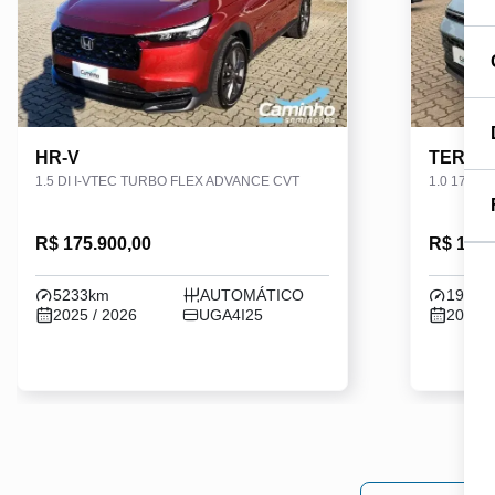
HR-V
TERA
1.5 DI I-VTEC TURBO FLEX ADVANCE CVT
1.0 170 T
R$ 175.900,00
R$ 123.
5233km
AUTOMÁTICO
19028
2025 / 2026
UGA4I25
2025 /